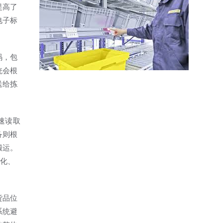
提高了
电子标
码，包
统会根
送给拣
速读取
备则根
搬运。
优化、
货品位
系统避