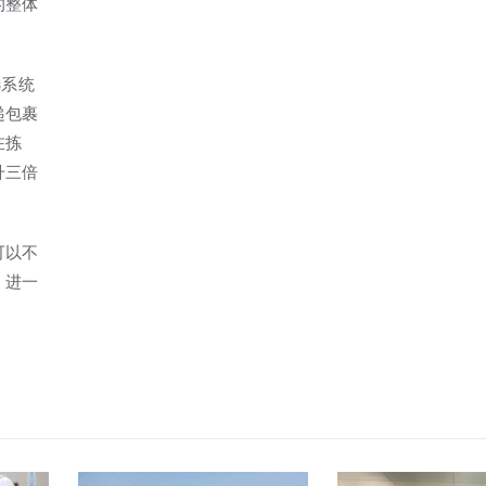
的整体
选系统
递包裹
在拣
升三倍
可以不
，进一