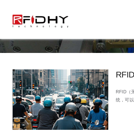
跳
过
内
容
RF
RFID
统，可以