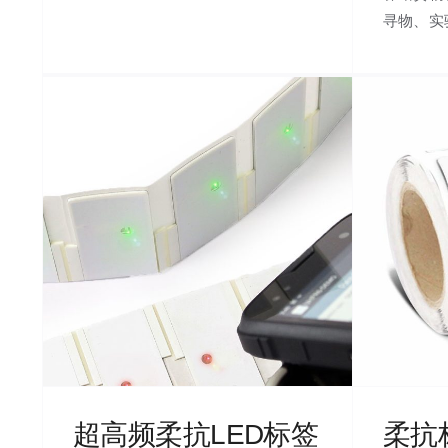
寻物、实
超高频柔抗LED标签
柔抗