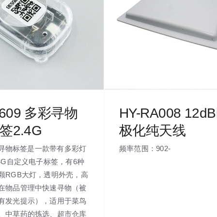
A609 多彩寻物
HY-RA008 12dB
标签2.4G
极化纯天线
09寻物标签是一款带有多彩灯
频率范围：902-
.4G自定义电子标签，有6种
颗RGB大灯，透明外壳，高
在物品管理中快速寻物（被
有发光提示），适用于菜鸟
、中草药的拣选、超市仓库