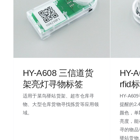
HY-A608 三信道货
HY-
架亮灯寻物标签
rfid
适用于菜鸟驿站货架、超市仓库寻
HY-A6
物、大型仓库货物寻找拣货等应用领
提醒的2
域。
颜色，单
亮度，能
寻的物品
驿站货物