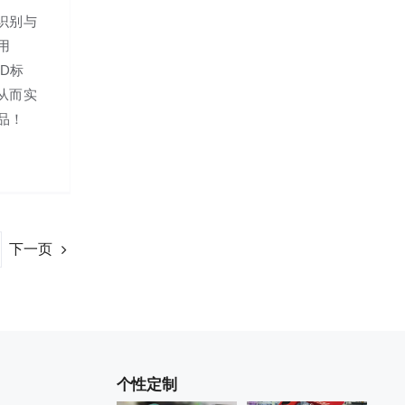
识别与
用
ID标
从而实
品！
下一页
个性定制