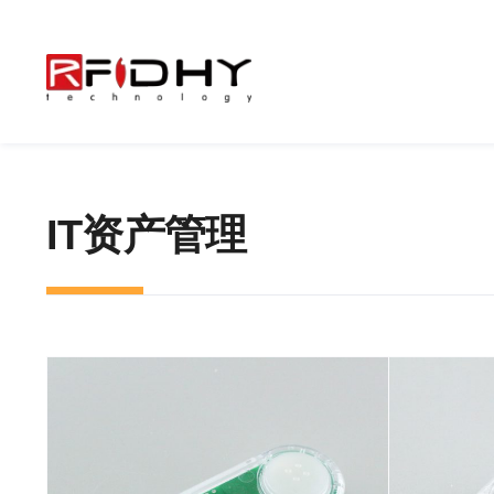
跳
过
内
容
IT资产管理