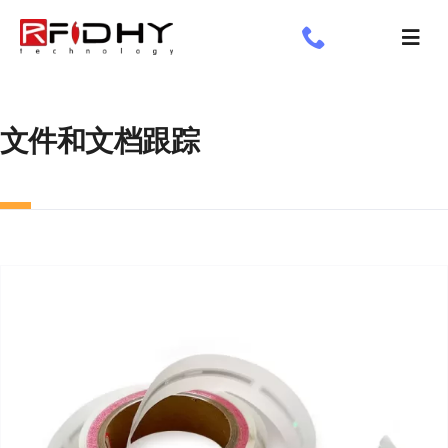
跳
过
切
内
换
了解我们
容
导
航
文件和文档跟踪
工业标签
应用领域
定制标签
专享
新闻专栏