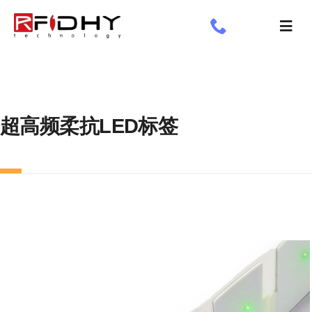
跳
过
切
内
换
了解我们
容
导
航
工业标签
超高频柔抗LED标签
应用领域
定制标签
专享
新闻专栏