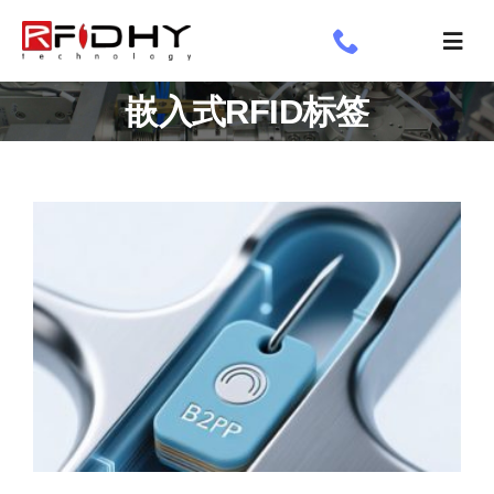
跳
过
切
内
换
了解我们
嵌入式RFID标签
容
导
航
工业标签
应用领域
定制标签
专享
新闻专栏