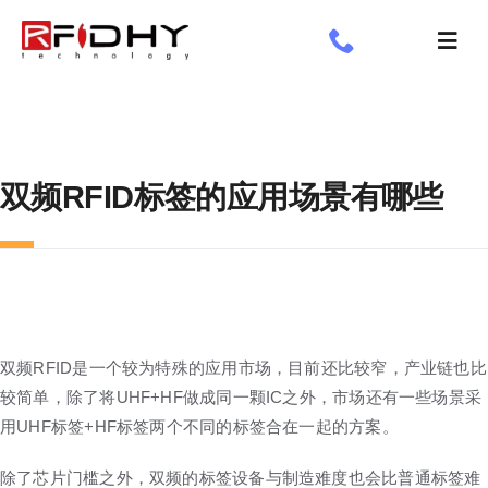
跳
过
切
内
换
了解我们
容
导
航
工业标签
双频RFID标签的应用场景有哪些
应用领域
定制标签
专享
新闻专栏
双频RFID是一个较为特殊的应用市场，目前还比较窄，产业链也比
较简单，除了将UHF+HF做成同一颗IC之外，市场还有一些场景采
用UHF标签+HF标签两个不同的标签合在一起的方案。
除了芯片门槛之外，双频的标签设备与制造难度也会比普通标签难