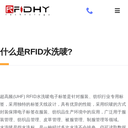
跳
过
切
内
换
了解我们
容
导
航
工业标签
什么是RFID水洗唛?
应用领域
定制标签
专享
新闻专栏
超高频(UHF) RFID水洗唛电子标签是针对服装、纺织行业专用标
签，采用独特的标签天线设计，具有优异的性能，采用织唛的方式
封装保障电子标签在服装、纺织品生产环境中的应用，广泛用于服
装管理、纺织品管理、皮草管理、被服管理、制服管理等领域。
水洗唛是指水洗标，是一种经过多次水洗不会掉色，仍可读取数据