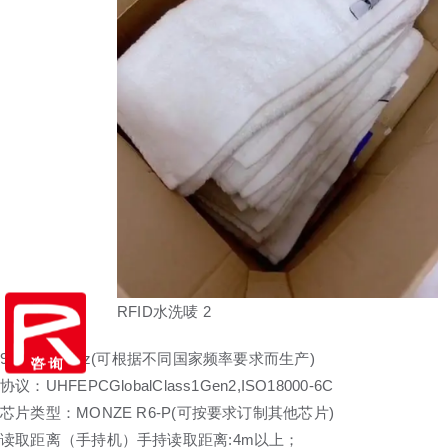
RFID水洗唛 2
920~925MHz(可根据不同国家频率要求而生产)
协议：UHFEPCGlobalClass1Gen2,ISO18000-6C
芯片类型：MONZE R6-P(可按要求订制其他芯片)
读取距离（手持机）手持读取距离:4m以上；