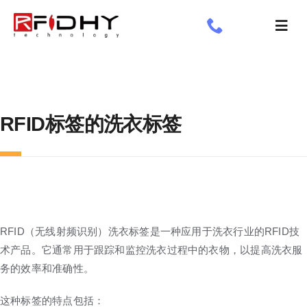
跳
过
切
内
换
了解我们
容
导
航
工业标签
RFID标签的洗衣标签
应用领域
定制标签
专享
新闻专栏
RFID（无线射频识别）洗衣标签是一种应用于洗衣行业的RFID技
术产品。它通常用于跟踪和监控洗衣过程中的衣物，以提高洗衣服
务的效率和准确性。
这种标签的特点包括：