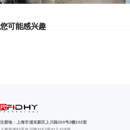
您可能感兴趣
注册地：上海市浦东新区上川路200号2幢202室
上海市闵行区合川路3152号417-419室