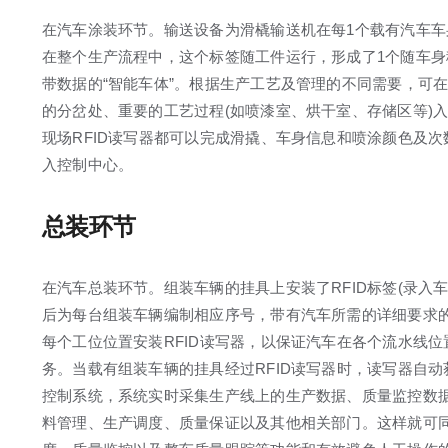
在汽车涂装环节。输送设备为滑橇输送机在每1个载有汽车车身
在整个生产流程中，这个标签随工件运行，形成了1个随车身
带数据的“智能车体”。根据生产工艺及管理的不同需要，可
的分岔处、重要的工艺过程(如喷漆室、烘干室、存储区等)入
现场RFID读写器都可以完成滑撬、车身信息和喷涂颜色及
入控制中心。
总装环节
在汽车总装环节。组装车辆的挂具上安装了RFID标签(录入
后为每台组装车辆编制相应序号，带有汽车所需的详细要求
每个工位位置安装RFID读写器，以保证汽车在各个流水线
务。当载有组装车辆的挂具经过RFID读写器时，读写器自
控制系统，系统实时采集生产线上的生产数据、质量监控数
料管理、生产调度、质量保证以及其他相关部门。这样就可