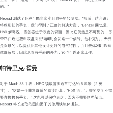
的。”
Neosid 测试了各种可能非常小且扁平的转发器。“然后，结合设计
特殊形状的手表，我们得到了正确的解决方案，”Benzer 回忆道。
Höß 解释说，应答器位于表盘的背面，因此它仍然是不可见的，尽
管它在通过塑料表盘面被询问时会发送一个信号。他补充说，天线
是圆形的，以提供比其他设计更好的电气特性，并且嵌体利用铁氧
体屏蔽层，因此尽管有手表的外壳，它也可以正常工作。
帕特里克·霍曼
对于 Mach 33 手表，NFC 读取范围通常可达约 5 厘米（2 英
寸）。“这是一个非常舒适的阅读距离，”Höß 说，“足够的空间不需
要直接接触手表。” 这也可以保护表盘，因为不需要物理敲击。
Neosid 将长读取范围归因于其使用铁氧体磁芯。