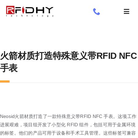
跳
过
切
内
换
了解我们
容
导
航
工业标签
火箭材质打造特殊意义带RFID NFC
应用领域
手表
定制标签
专享
新闻专栏
Neosid火箭材质打造了一款特殊意义带RFID NFC 手表。这项工作
进展艰难，项目组开发了小型化 RFID 组件，包括可用于金属环境
的标签。他们的产品可用于设备和手术工具管理。这些标签可兼容