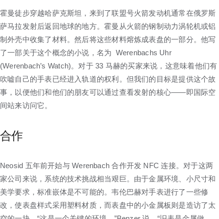
霍曼徒步穿越哈萨克斯坦，来到了联盟号火箭发动机通常在俄罗斯
萨马拉发射后返回地球的地方。霍曼从火箭的钢制动力涡轮机或铝
制外壳中收集了材料。然后将这些材料熔炼成表盘的一部分。他写
了一部关于这个概念的小说，名为 Werenbachs Uhr
(Werenbach’s Watch)。对于 33 马赫的买家来说，这意味着他们有
吹嘘自己的手表已经进入轨道的权利。但我们的目标是提供这个故
事，以便他们和他们的朋友可以通过查看发射的核心——即国际空
间站来访问它。
合作
Neosid 五年前开始与 Werenbach 合作开发 NFC 连接。对于这两
家公司来说，系统的技术挑战相当艰巨。由于金属环境、小尺寸和
美学要求，标准嵌体是不可能的。韦伦巴赫对手表进行了一些修
改，使表盘样式采用塑料材质，而表盘中的小金属板则是造访了太
空的一块。“这是一个关键的环境，”Benzer 说。“旧表是金属做