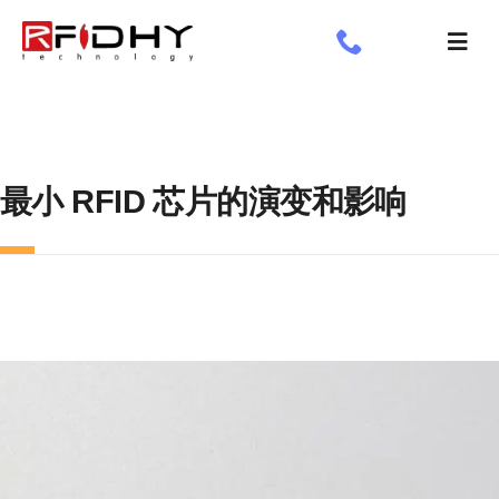
跳
过
切
内
换
了解我们
容
导
航
工业标签
最小 RFID 芯片的演变和影响
应用领域
定制标签
专享
新闻专栏