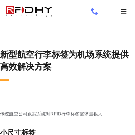
跳
过
切
内
换
了解我们
容
导
航
工业标签
新型航空行李标签为机场系统提供
应用领域
高效解决方案
定制标签
专享
新闻专栏
传统航空公司跟踪系统对RFID行李标签需求量很大。
小尺寸标签