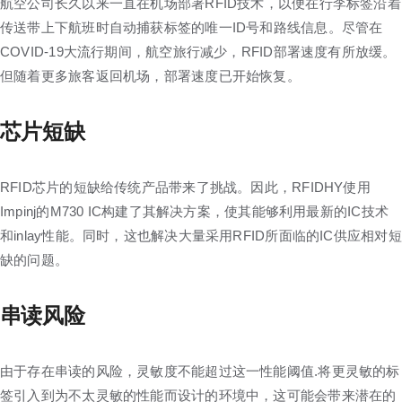
航空公司长久以来一直在机场部署RFID技术，以便在行李标签沿着
传送带上下航班时自动捕获标签的唯一ID号和路线信息。尽管在
COVID-19大流行期间，航空旅行减少，RFID部署速度有所放缓。
但随着更多旅客返回机场，部署速度已开始恢复。
芯片短缺
RFID芯片的短缺给传统产品带来了挑战。因此，RFIDHY使用
Impinj的M730 IC构建了其解决方案，使其能够利用最新的IC技术
和inlay性能。同时，这也解决大量采用RFID所面临的IC供应相对短
缺的问题。
串读风险
由于存在串读的风险，灵敏度不能超过这一性能阈值.将更灵敏的标
签引入到为不太灵敏的性能而设计的环境中，这可能会带来潜在的