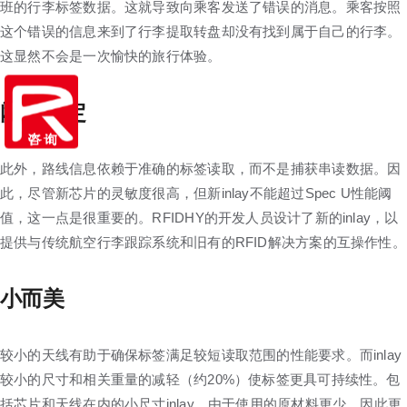
班的行李标签数据。这就导致向乘客发送了错误的消息。乘客按照
这个错误的信息来到了行李提取转盘却没有找到属于自己的行李。
这显然不会是一次愉快的旅行体验。
阈值稳定
此外，路线信息依赖于准确的标签读取，而不是捕获串读数据。因
此，尽管新芯片的灵敏度很高，但新inlay不能超过Spec U性能阈
值，这一点是很重要的。RFIDHY的开发人员设计了新的inlay，以
提供与传统航空行李跟踪系统和旧有的RFID解决方案的互操作性。
小而美
较小的天线有助于确保标签满足较短读取范围的性能要求。而inlay
较小的尺寸和相关重量的减轻（约20%）使标签更具可持续性。包
括芯片和天线在内的小尺寸inlay，由于使用的原材料更少，因此更