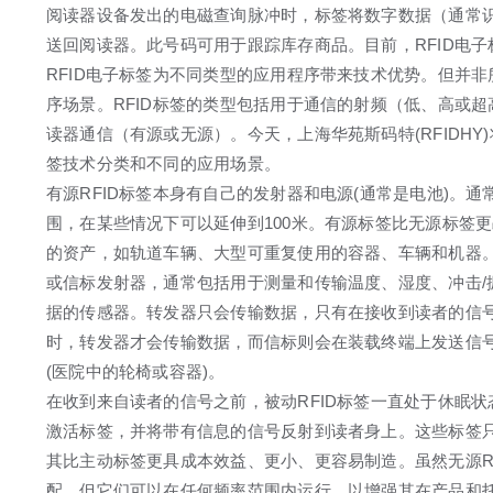
阅读器设备发出的电磁查询脉冲时，标签将数字数据（通常
送回阅读器。此号码可用于跟踪库存商品。目前，RFID电
RFID电子标签为不同类型的应用程序带来技术优势。但并
序场景。RFID标签的类型包括用于通信的射频（低、高或超
读器通信（有源或无源）。今天，上海华苑斯码特(RFIDHY)
签技术分类和不同的应用场景。
有源RFID标签本身有自己的发射器和电源(通常是电池)。通常
围，在某些情况下可以延伸到100米。有源标签比无源标签
的资产，如轨道车辆、大型可重复使用的容器、车辆和机器。
或信标发射器，通常包括用于测量和传输温度、湿度、冲击/
据的传感器。转发器只会传输数据，只有在接收到读者的信号
时，转发器才会传输数据，而信标则会在装载终端上发送信
(医院中的轮椅或容器)。
在收到来自读者的信号之前，被动RFID标签一直处于休眠
激活标签，并将带有信息的信号反射到读者身上。这些标签
其比主动标签更具成本效益、更小、更容易制造。虽然无源RF
配，但它们可以在任何频率范围内运行，以增强其在产品和