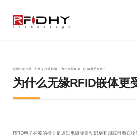
跳
过
内
容
您现在的位置
:
主页
|
行业新闻
|
为什么无缘RFID嵌体更受欢迎？
为什么无缘RFID嵌体更
RFID电子标签的核心是通过电磁场自动识别和跟踪附着在物