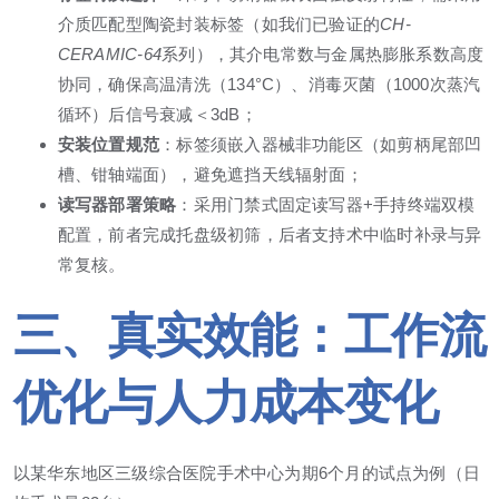
介质匹配型陶瓷封装标签（如我们已验证的
CH-
CERAMIC-64
系列），其介电常数与金属热膨胀系数高度
协同，确保高温清洗（134°C）、消毒灭菌（1000次蒸汽
循环）后信号衰减＜3dB；
安装位置规范
：标签须嵌入器械非功能区（如剪柄尾部凹
槽、钳轴端面），避免遮挡天线辐射面；
读写器部署策略
：采用门禁式固定读写器+手持终端双模
配置，前者完成托盘级初筛，后者支持术中临时补录与异
常复核。
三、真实效能：工作流
优化与人力成本变化
以某华东地区三级综合医院手术中心为期6个月的试点为例（日