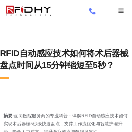
跳
过
切
内
换
了解我们
容
导
航
工业标签
RFID自动感应技术如何将术后器械
应用领域
盘点时间从15分钟缩短至5秒？
定制标签
专享
新闻专栏
摘要:
面向医院服务商的专业科普：详解RFID自动感应技术如何
实现术后器械5秒级快速盘点，支撑工作流优化与智慧护理升
级，降低人力成本，提升医疗效率与数据可靠性。