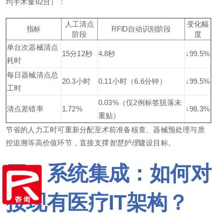
均手术量82台）：
人工清点
变化幅
指标
RFID自动识别阶段
阶段
度
单台次器械清点
15分12秒
4.8秒
↓99.5%
耗时
每日器械清点总
20.3小时
0.11小时（6.6分钟）
↓99.5%
工时
0.03%（仅2例标签脱落未
清点差错率
1.72%
↓98.3%
重贴）
节省的人力工时可重新分配至术前准备核查、器械预处理与质
控追溯等高价值环节，直接支撑
智慧护理
建设目标。
四、系统集成：如何对
接现有医疗IT架构？