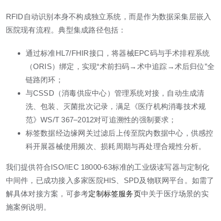
RFID自动识别本身不构成独立系统，而是作为数据采集层嵌入
医院现有流程。典型集成路径包括：
通过标准HL7/FHIR接口，将器械EPC码与手术排程系统
（ORIS）绑定，实现“术前扫码→术中追踪→术后归位”全
链路闭环；
与CSSD（消毒供应中心）管理系统对接，自动生成清
洗、包装、灭菌批次记录，满足《医疗机构消毒技术规
范》WS/T 367–2012对可追溯性的强制要求；
标签数据经边缘网关过滤后上传至院内数据中心，供感控
科开展器械使用频次、损耗周期与再处理合规性分析。
我们提供符合ISO/IEC 18000-63标准的工业级读写器与定制化
中间件，已成功接入多家医院HIS、SPD及物联网平台。如需了
解具体对接方案，可参考
定制标签服务页
中关于医疗场景的实
施案例说明。