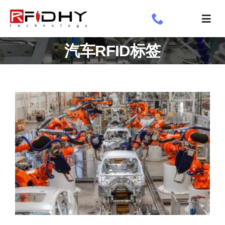
跳
过
切
内
换
了解我们
汽车RFID标签
容
导
航
工业标签
应用领域
定制标签
专享
新闻专栏