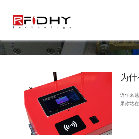
跳
过
内
容
为什
近年来越
果你站在