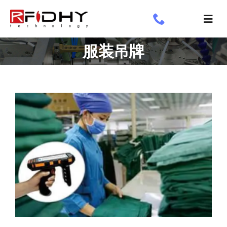
跳
过
切
内
换
了解我们
服装吊牌
容
导
航
工业标签
应用领域
定制标签
专享
新闻专栏