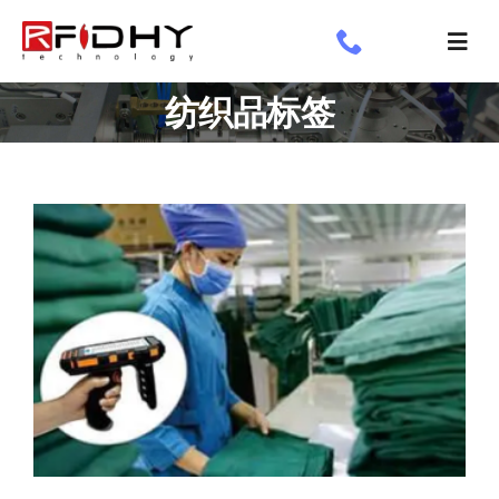
跳
过
切
内
换
了解我们
纺织品标签
容
导
航
工业标签
应用领域
定制标签
专享
新闻专栏