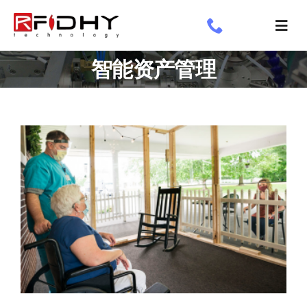
跳
过
切
内
换
了解我们
智能资产管理
容
导
航
工业标签
应用领域
定制标签
专享
新闻专栏