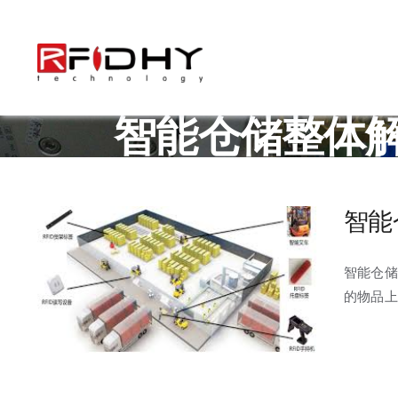
跳
过
内
容
智能仓储整体解决
智能
智能仓储
的物品上