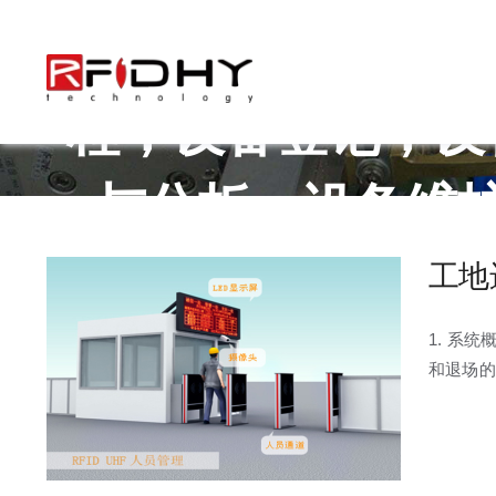
跳
器，固定读写器，
过
内
容
程，设备登记，设
与分析，设备维
AES 加密技术，
工地进
1. 系
和退场的自