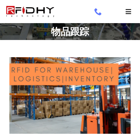
跳
过
切
内
换
了解我们
物品跟踪
容
导
航
工业标签
应用领域
定制标签
专享
新闻专栏