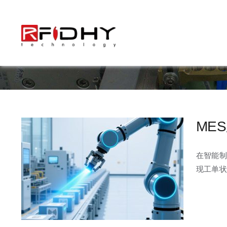
跳
过
内
容
ME
在智能制
现工单状