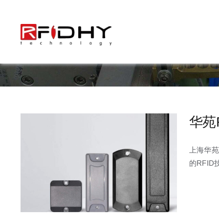
跳
过
内
容
华苑
上海华苑
的RFI