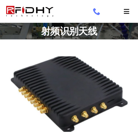
跳
过
切
内
换
了解我们
射频识别天线
容
导
航
工业标签
应用领域
定制标签
专享
新闻专栏