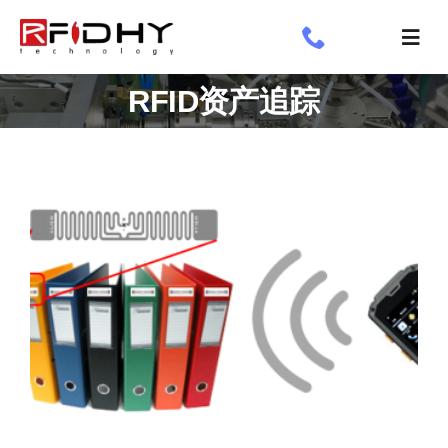
跳
过
切
内
换
了解我们
RFID资产追踪
容
导
航
工业标签
应用领域
定制标签
专享
新闻专栏