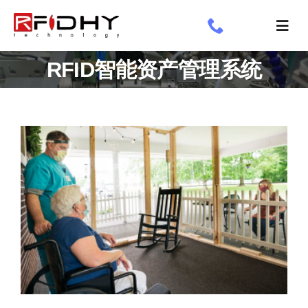
跳
过
切
内
换
了解我们
RFID智能资产管理系统
容
导
航
工业标签
应用领域
定制标签
专享
新闻专栏