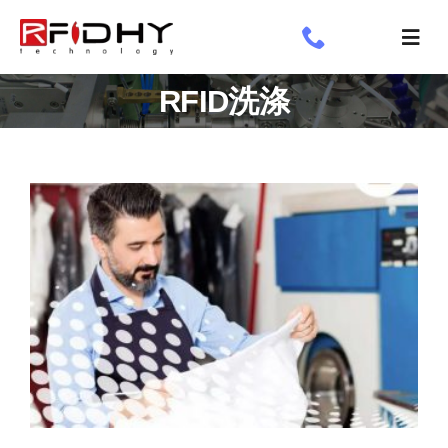
跳
过
切
内
换
了解我们
RFID洗涤
容
导
航
工业标签
应用领域
定制标签
专享
新闻专栏