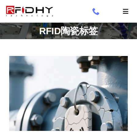
跳
过
切
内
换
了解我们
RFID陶瓷标签
容
导
航
工业标签
应用领域
定制标签
专享
新闻专栏