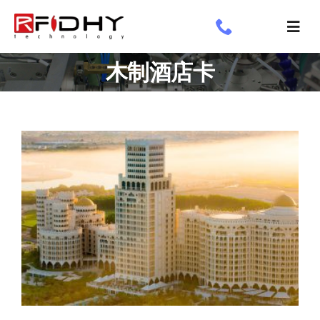
跳
过
切
内
换
了解我们
木制酒店卡
容
导
航
工业标签
应用领域
定制标签
专享
新闻专栏