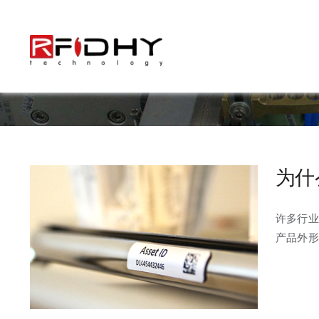
跳
过
内
容
为什
许多行业
产品外形