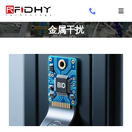
跳
过
切
内
换
了解我们
金属干扰
容
导
航
工业标签
应用领域
定制标签
专享
新闻专栏