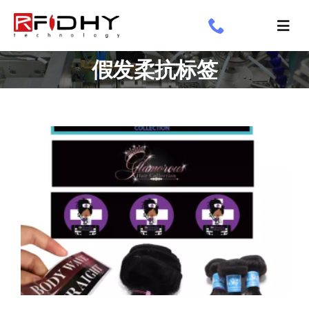
跳
过
切
内
换
了解我们
假发柔抗标签
容
导
航
工业标签
应用领域
定制标签
专享
新闻专栏