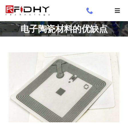
跳
过
切
内
换
了解我们
电子陶瓷材料的优缺点
容
导
航
工业标签
应用领域
定制标签
专享
新闻专栏